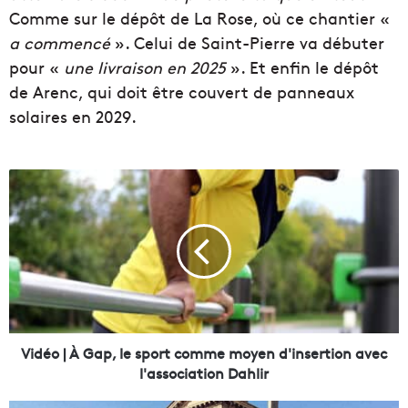
Comme sur le dépôt de La Rose, où ce chantier «
a commencé
». Celui de Saint-Pierre va débuter
pour «
une livraison en 2025
». Et enfin le dépôt
de Arenc, qui doit être couvert de panneaux
solaires en 2029.
V
i
d
é
o
|
À
G
a
p
Vidéo | À Gap, le sport comme moyen d'insertion avec
,
l'association Dahlir
l
e