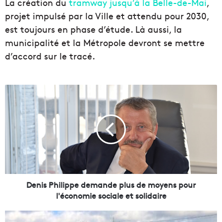
La création du
tramway jusqu’à la Belle-de-Mai
,
projet impulsé par la Ville et attendu pour 2030,
est toujours en phase d’étude. Là aussi, la
municipalité et la Métropole devront se mettre
d’accord sur le tracé.
D
e
n
i
s
P
h
i
l
i
Denis Philippe demande plus de moyens pour
p
l'économie sociale et solidaire
p
e
L