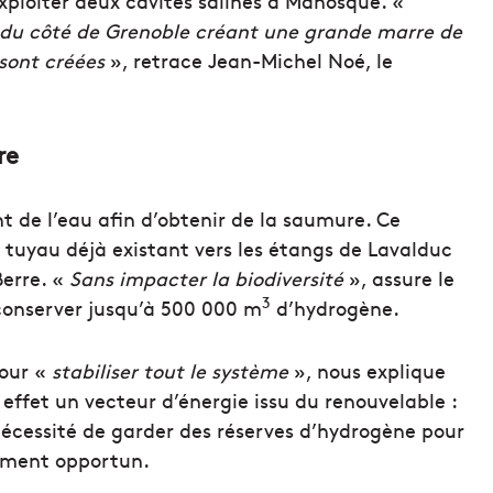
exploiter deux cavités salines à Manosque. «
é du côté de Grenoble créant une grande marre de
 sont créées
», retrace Jean-Michel Noé, le
re
nt de l’eau afin d’obtenir de la saumure. Ce
n tuyau déjà existant vers les étangs de Lavalduc
Berre. «
Sans impacter la biodiversité
», assure le
3
 conserver jusqu’à 500 000 m
d’hydrogène.
pour «
stabiliser tout le système
», nous explique
 effet un vecteur d’énergie issu du renouvelable :
nécessité de garder des réserves d’hydrogène pour
oment opportun.