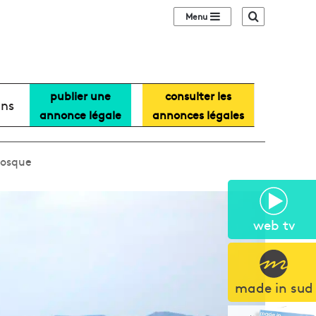
Sidebar (barre lat
Recherche
publier une
consulter les
ans
annonce légale
annonces légales
nosque
web tv
made in sud