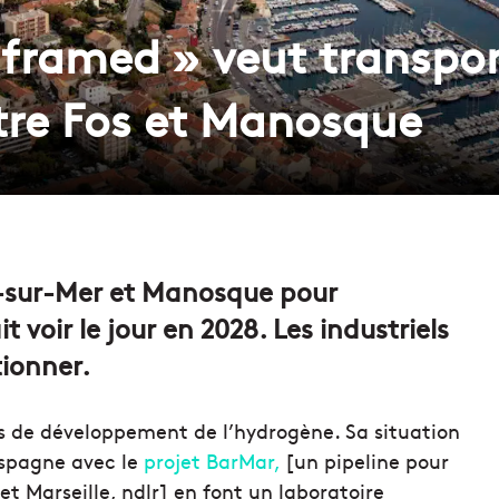
nframed » veut transpor
tre Fos et Manosque
s-sur-Mer et Manosque pour
voir le jour en 2028. Les industriels
tionner.
jets de développement de l’hydrogène. Sa situation
Espagne avec le
projet BarMar,
[un pipeline pour
t Marseille, ndlr] en font un laboratoire