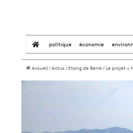
élément de menu
politique
économie
environ
Accueil
/
Actus
/
Etang de Berre
/
Le projet «