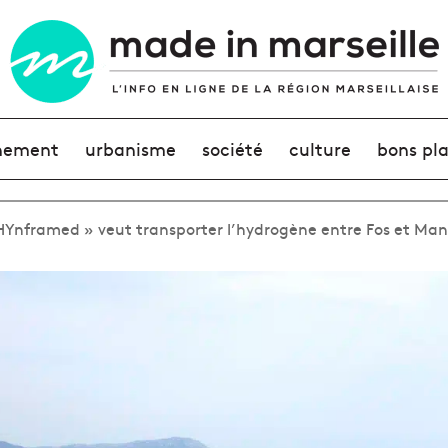
nement
urbanisme
société
culture
bons pl
 HYnframed » veut transporter l’hydrogène entre Fos et Ma