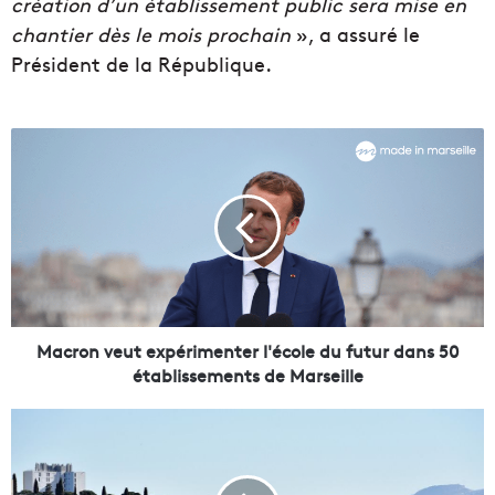
création d’un établissement public sera mise en
chantier dès le mois prochain
», a assuré le
Président de la République.
M
a
c
r
o
n
v
e
u
t
Macron veut expérimenter l'école du futur dans 50
e
établissements de Marseille
x
p
C
é
i
r
n
i
é