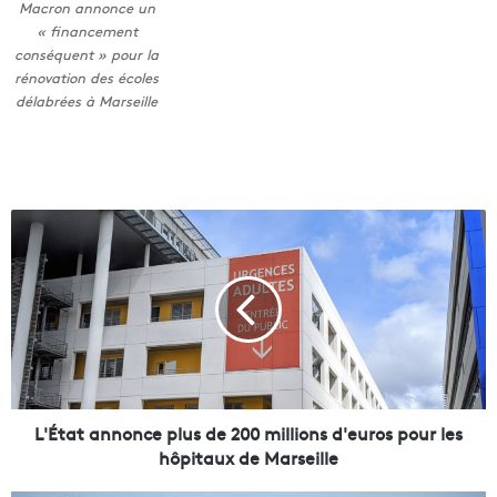
Macron annonce un
« financement
conséquent » pour la
rénovation des écoles
délabrées à Marseille
L
'
É
t
a
t
a
n
n
o
L'État annonce plus de 200 millions d'euros pour les
n
hôpitaux de Marseille
c