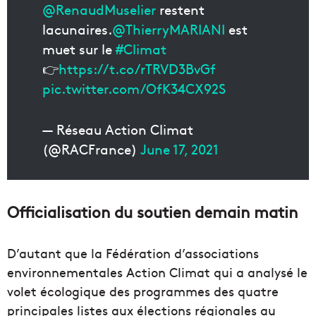
@RenaudMuselier
restent
lacunaires.
@ThierryMARIANI
est
muet sur le
#Climat
👉
https://t.co/rTRVD3BvGf
pic.twitter.com/OfK34CX92S
— Réseau Action Climat
(@RACFrance)
June 17, 2021
Officialisation du soutien demain matin
D’autant que la Fédération d’associations
environnementales Action Climat qui a analysé le
volet écologique des programmes des quatre
principales listes aux élections régionales au