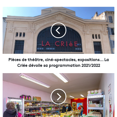
P
i
è
c
e
s
d
e
t
h
Pièces de théâtre, ciné-spectacles, expositions... La
é
Criée dévoile sa programmation 2021/2022
â
t
S
r
u
e
p
,
e
c
r
i
C
n
a
é
f