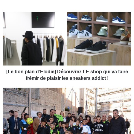
[
L
e
b
o
n
p
l
a
n
[Le bon plan d’Elodie] Découvrez LE shop qui va faire
d
frémir de plaisir les sneakers addict !
’
E
[
l
U
o
r
d
b
i
a
e
n
]
i