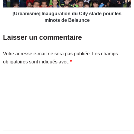
D
s
é
m
c
e
[Urbanisme] Inauguration du City stade pour les
o
]
minots de Belsunce
u
I
v
n
Laisser un commentaire
r
a
e
u
z
g
Votre adresse e-mail ne sera pas publiée.
Les champs
L
u
obligatoires sont indiqués avec
*
E
r
s
a
C
h
t
o
o
i
p
o
m
q
n
m
u
d
i
u
e
v
C
n
a
i
f
t
t
a
y