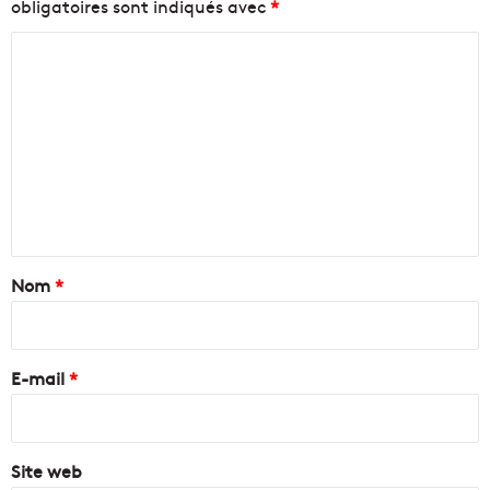
obligatoires sont indiqués avec
*
C
o
m
m
e
n
t
a
Nom
*
i
r
e
E-mail
*
*
Site web