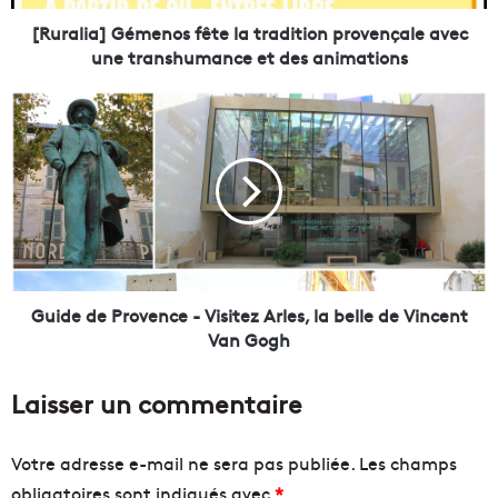
]
G
[Ruralia] Gémenos fête la tradition provençale avec
é
une transhumance et des animations
m
e
G
n
u
o
i
s
d
f
e
ê
d
t
e
e
P
l
r
a
o
Guide de Provence - Visitez Arles, la belle de Vincent
t
v
Van Gogh
r
e
a
n
Laisser un commentaire
d
c
i
e
t
-
Votre adresse e-mail ne sera pas publiée.
Les champs
i
V
obligatoires sont indiqués avec
*
o