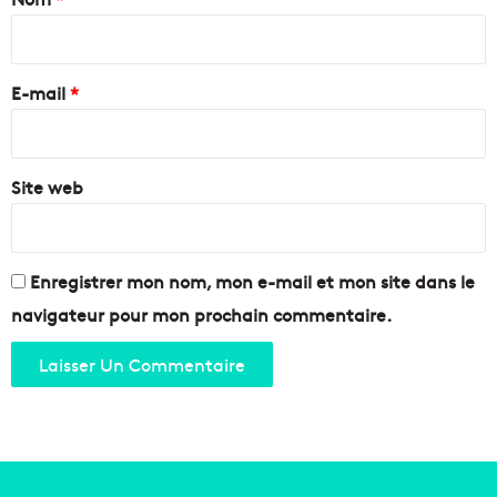
e
d
t
i
r
é
r
a
t
e
s
E-mail
*
é
s
à
*
e
A
m
i
b
Site web
x
l
-
e
e
m
n
e
-
Enregistrer mon nom, mon e-mail et mon site dans le
n
P
navigateur pour mon prochain commentaire.
t
r
o
v
e
n
c
e