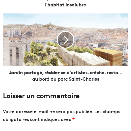
e
l'habitat insalubre
p
o
J
u
a
r
r
u
d
n
i
e
n
p
p
o
a
l
r
i
t
Jardin partagé, résidence d'artistes, crèche, resto...
c
a
au bord du parc Saint-Charles
e
g
d
é
Laisser un commentaire
e
,
l
r
u
é
Votre adresse e-mail ne sera pas publiée.
Les champs
t
s
obligatoires sont indiqués avec
*
t
i
e
d
C