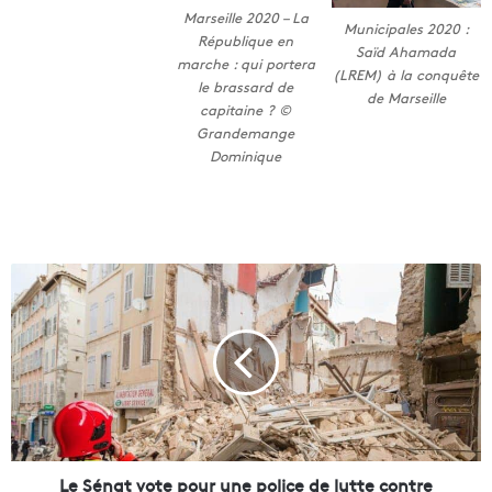
Marseille 2020 – La
Municipales 2020 :
République en
Saïd Ahamada
marche : qui portera
(LREM) à la conquête
le brassard de
de Marseille
capitaine ? ©
Grandemange
Dominique
L
e
S
é
n
a
t
v
o
t
Le Sénat vote pour une police de lutte contre