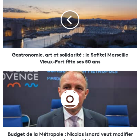
a
s
t
r
o
n
o
m
i
Gastronomie, art et solidarité : le Sofitel Marseille
e
Vieux-Port fête ses 50 ans
,
a
B
r
u
t
d
e
g
t
e
s
t
o
d
l
e
i
l
d
a
Budget de la Métropole : Nicolas Isnard veut modifier
a
M