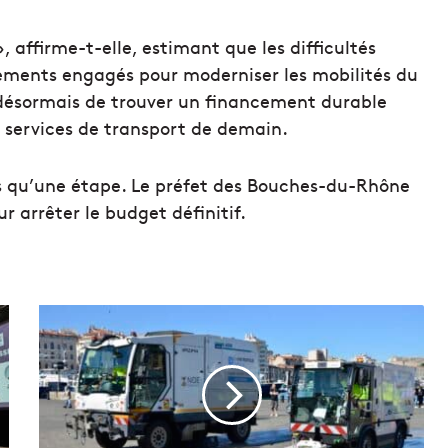
, affirme-t-elle, estimant que les difficultés
sements engagés pour moderniser les mobilités du
est désormais de trouver un financement durable
 services de transport de demain.
ois qu’une étape. Le préfet des Bouches-du-Rhône
 arrêter le budget définitif.
C
o
u
p
d
’
e