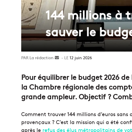
144 millions à 
sauver le budg
La rédaction
Envoyer
12 juin 2026
un
courriel
Pour équilibrer le budget 2026 de
la Chambre régionale des compt
grande ampleur. Objectif ? Comble
Comment trouver 144 millions d’euros sans 
provençaux ? C’est la mission qui a été co
après le
refus des élus métropolitains de vo