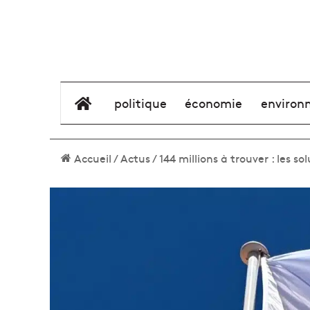
élément de menu
politique
économie
environ
Accueil
/
Actus
/
144 millions à trouver : les 