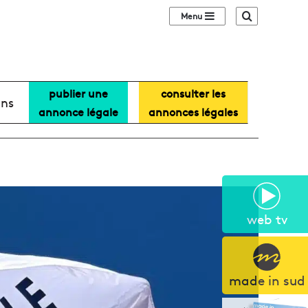
Sidebar (barre lat
Recherche
publier une
consulter les
ans
annonce légale
annonces légales
web tv
made in sud