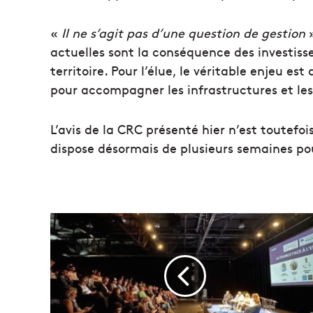
«
Il ne s’agit pas d’une question de gestion
»
actuelles sont la conséquence des investis
territoire. Pour l’élue, le véritable enjeu 
pour accompagner les infrastructures et les
L’avis de la CRC présenté hier n’est toutef
dispose désormais de plusieurs semaines pour
L
e
f
a
b
r
i