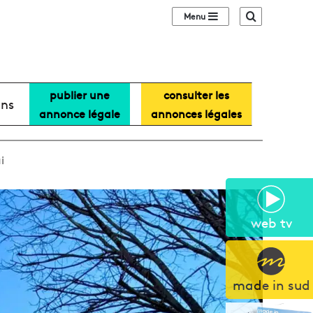
Sidebar (barre lat
Recherche
publier une
consulter les
ans
annonce légale
annonces légales
i
web tv
made in sud