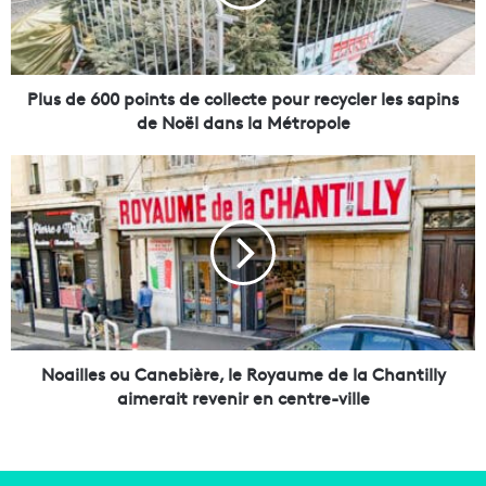
e
6
0
0
p
Plus de 600 points de collecte pour recycler les sapins
o
de Noël dans la Métropole
i
n
N
t
o
s
a
d
i
e
l
c
l
o
e
l
s
l
o
e
u
Noailles ou Canebière, le Royaume de la Chantilly
c
C
aimerait revenir en centre-ville
t
a
e
n
p
e
o
b