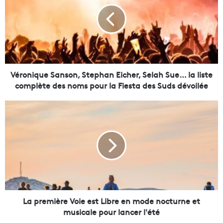
r
o
n
i
q
u
e
S
Véronique Sanson, Stephan Eicher, Selah Sue… la liste
a
complète des noms pour la Fiesta des Suds dévoilée
n
s
L
o
a
n
p
,
r
S
e
t
m
e
i
p
è
h
r
a
e
La première Voie est Libre en mode nocturne et
n
V
musicale pour lancer l'été
E
o