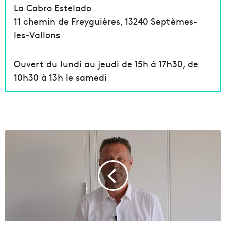
La Cabro Estelado
11 chemin de Freyguières, 13240 Septèmes-
les-Vallons
Ouvert du lundi au jeudi de 15h à 17h30, de
10h30 à 13h le samedi
D
i
d
i
e
r
R
é
a