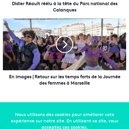
u
Didier Réault réélu à la tête du Parc national des
l
Calanques
t
r
E
é
n
é
i
l
m
u
a
à
g
l
e
a
s
t
|
ê
R
En images | Retour sur les temps forts de la Journée
t
e
des femmes à Marseille
e
t
d
o
u
u
P
r
a
s
r
u
Copyright © 2014-2022
Made in Marseille
. Tous droits
c
r
réservés -
mentions légales
-
nous contacter
-
qui