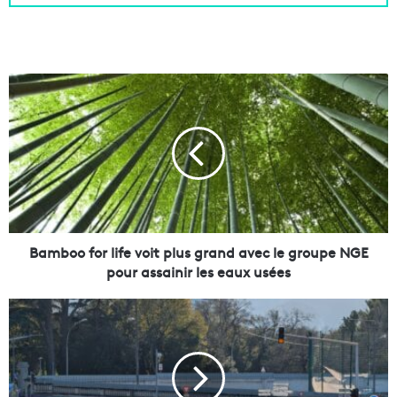
B
a
m
b
o
o
f
o
r
l
Bamboo for life voit plus grand avec le groupe NGE
i
pour assainir les eaux usées
f
e
B
v
o
o
u
i
l
t
e