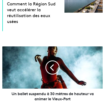
Comment la Région Sud
veut accélérer la
réutilisation des eaux
usées
U
n
b
a
l
l
e
t
s
u
Un ballet suspendu à 30 mètres de hauteur va
s
animer le Vieux-Port
p