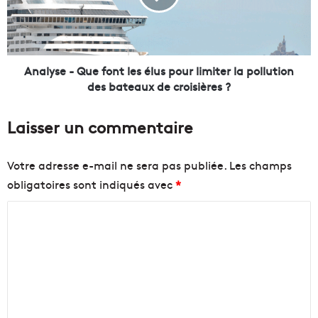
t
s
r
e
a
-
m
Q
o
u
Analyse - Que font les élus pour limiter la pollution
d
e
des bateaux de croisières ?
e
f
r
o
Laisser un commentaire
n
n
e
t
p
l
Votre adresse e-mail ne sera pas publiée.
Les champs
r
e
obligatoires sont indiqués avec
*
o
s
m
é
C
e
l
t
u
o
l
s
m
’
p
m
a
o
c
u
e
c
r