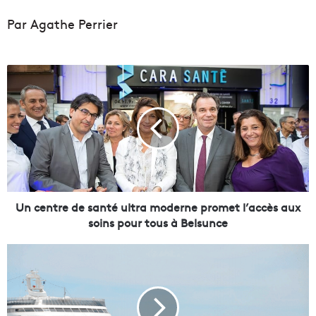
Par Agathe Perrier
U
n
c
e
n
t
r
e
d
e
Un centre de santé ultra moderne promet l’accès aux
s
soins pour tous à Belsunce
a
n
A
t
n
é
a
u
l
l
y