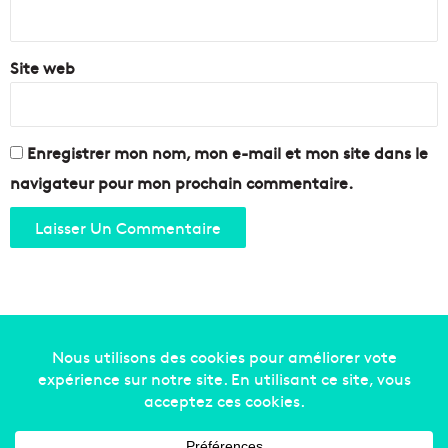
*
Site web
Enregistrer mon nom, mon e-mail et mon site dans le
navigateur pour mon prochain commentaire.
Copyright © 2014-2022
Made in Marseille
. Tous droits
réservés -
mentions légales
-
nous contacter
-
qui
sommes-nous
-
annonceurs