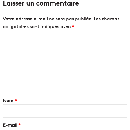
Laisser un commentaire
Votre adresse e-mail ne sera pas publiée.
Les champs
obligatoires sont indiqués avec
*
C
o
m
m
e
n
t
a
Nom
*
i
r
e
E-mail
*