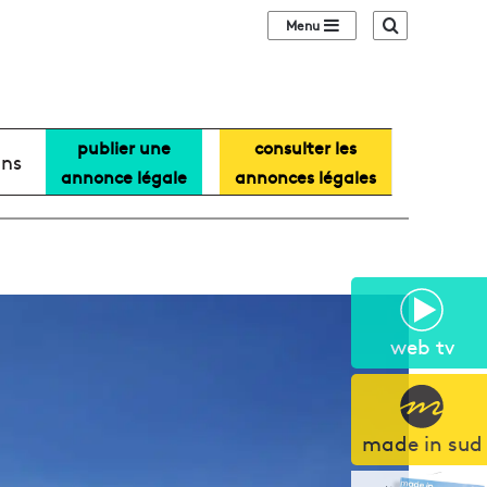
Sidebar (barre lat
Recherche
publier une
consulter les
ans
annonce légale
annonces légales
web tv
made in sud