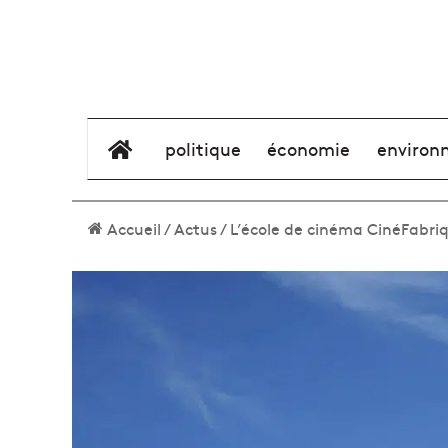
élément de menu
politique
économie
environ
Accueil
/
Actus
/
L’école de cinéma CinéFabriq