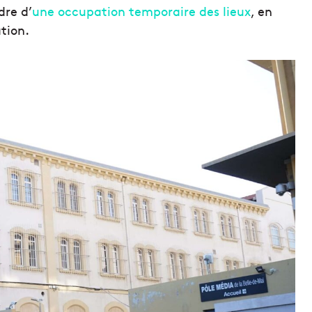
dre d’
une occupation temporaire des lieux
, en
tion.