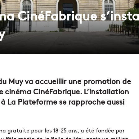
ma CinéFabrique s’instal
y
u Muy va accueillir une promotion de
e cinéma CinéFabrique. L’installation
 à La Plateforme se rapproche aussi
ma gratuite pour les 18-25 ans, a été fondée par
u Pôle média de la Belle de Mai, après un million