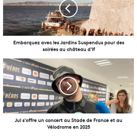
a
r
q
u
e
z
a
Embarquez avec les Jardins Suspendus pour des
v
soirées au château d'If
e
c
J
l
u
e
l
s
s
J
'
a
o
r
f
d
f
i
r
n
e
Jul s'offre un concert au Stade de France et au
s
u
Vélodrome en 2025
S
n