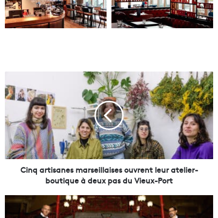
C
i
n
q
a
r
t
i
s
a
Cinq artisanes marseillaises ouvrent leur atelier-
n
boutique à deux pas du Vieux-Port
e
s
U
m
n