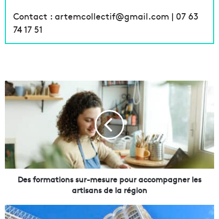
Contact : artemcollectif@gmail.com | 07 63
74 17 51
D
e
s
f
o
r
m
a
t
i
Des formations sur-mesure pour accompagner les
o
artisans de la région
n
s
S
s