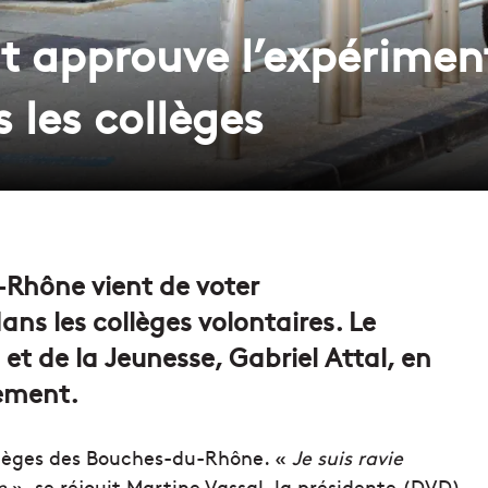
 approuve l’expérimen
 les collèges
Rhône vient de voter
ans les collèges volontaires. Le
et de la Jeunesse, Gabriel Attal, en
nement.
llèges des Bouches-du-Rhône. «
Je suis ravie
e
», se réjouit Martine Vassal, la présidente (DVD)