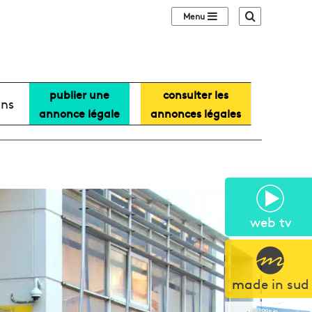
Sidebar (barre lat
Recherche
publier une
consulter les
ans
annonce légale
annonces légales
web tv
made in sud