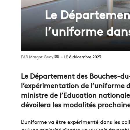
Le Département
l’uniforme dans
Margot Geay
Envoyer
8 décembre 2023
un
courriel
Le Département des Bouches-du-
l’expérimentation de l’uniforme d
ministre de l’Education nationale 
dévoilera les modalités prochai
L’uniforme va être expérimenté dans les co
qu’une majorité d’entre vous y soit favorabl