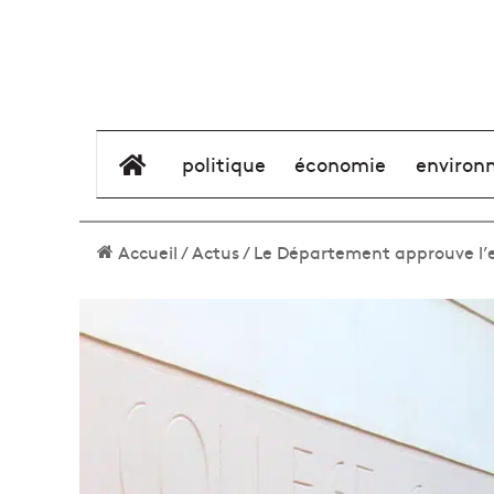
élément de menu
politique
économie
environ
Accueil
/
Actus
/
Le Département approuve l’e