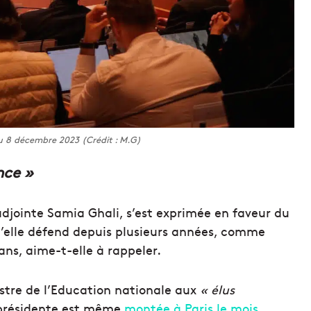
u 8 décembre 2023 (Crédit : M.G)
nce »
jointe Samia Ghali, s’est exprimée en faveur du
u’elle défend depuis plusieurs années, comme
ans, aime-t-elle à rappeler.
istre de l’Education nationale aux
« élus
 présidente est même
montée à Paris le mois