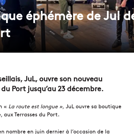
tique éphémère de Jul d
rt
eillais, JuL, ouvre son nouveau
du Port jusqu’au 23 décembre.
um «
La route est longue »,
JuL ouvre sa boutique
, aux Terrasses du Port.
 en nombre en juin dernier à l’occasion de la