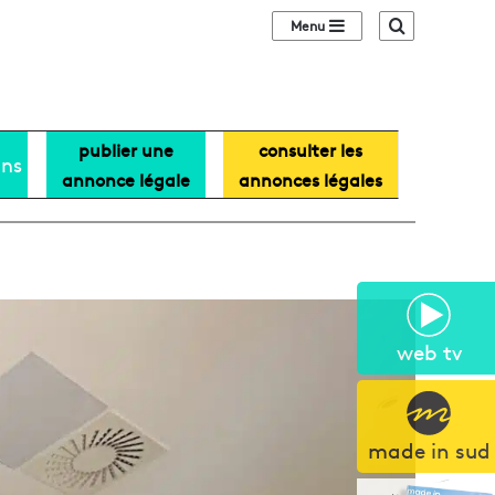
Sidebar (barre lat
Recherche
publier une
consulter les
ans
annonce légale
annonces légales
web tv
made in sud