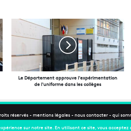
L
e
D
é
p
a
r
t
e
m
Le Département approuve l'expérimentation
e
de l'uniforme dans les collèges
n
t
a
p
p
roits réservés -
mentions légales
-
nous contacter
-
qui som
r
o