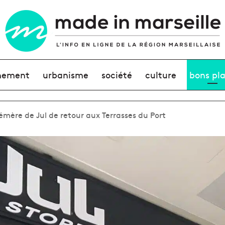
nement
urbanisme
société
culture
bons pl
émère de Jul de retour aux Terrasses du Port