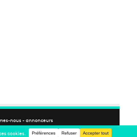
mes-nous
-
annonceurs
Facebook
X
Linkedin
YouTube
Instagram
RSS