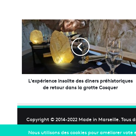
L
'
e
x
p
é
r
i
e
n
L'expérience insolite des diners préhistoriques
c
de retour dans la grotte Cosquer
e
i
n
s
o
Copyright © 2014-2022
Made in Marseille
. Tous d
l
i