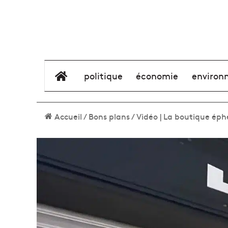
élément de menu
politique
économie
environ
Accueil
/
Bons plans
/
Vidéo | La boutique éph