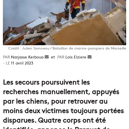
Crédit : Julien Sionneau / Bataillon de marins-pompiers de Marseille
Narjasse Kerboua
Envoyer
et
Loïs Elziere
Envoyer
11 avril 2023
un
un
courriel
courriel
Les secours poursuivent les
recherches manuellement, appuyés
par les chiens, pour retrouver au
moins deux victimes toujours portées
disparues. Quatre corps ont été