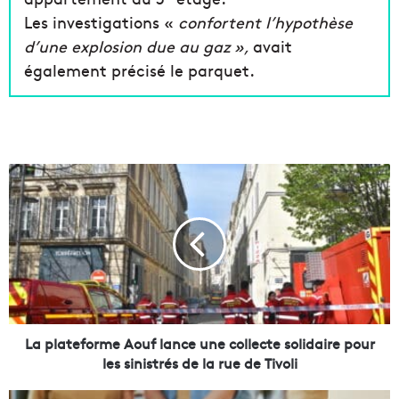
Les investigations «
confortent l’hypothèse
d’une explosion due au gaz »,
avait
également précisé le parquet.
L
a
p
l
a
t
e
f
o
r
La plateforme Aouf lance une collecte solidaire pour
m
les sinistrés de la rue de Tivoli
e
A
E