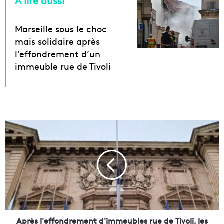
À lire aussi
Marseille sous le choc
mais solidaire après
l’effondrement d’un
immeuble rue de Tivoli
A
p
r
è
s
l
'
e
f
f
Après l'effondrement d'immeubles rue de Tivoli, les