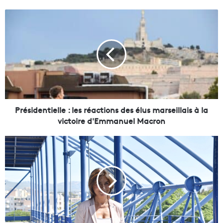
P
r
é
s
i
d
e
n
t
i
Présidentielle : les réactions des élus marseillais à la
e
victoire d'Emmanuel Macron
l
l
P
e
r
:
é
l
s
e
i
s
d
r
e
é
n