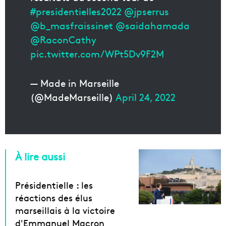
#presidentielles2022
@jpserrus
@b_masfraissinet
@saidahamada
@RaconCathy
pic.twitter.com/WPt5Dv9F2M
— Made in Marseille
(@MadeMarseille)
April 24, 2022
À lire aussi
Présidentielle : les
réactions des élus
marseillais à la victoire
d'Emmanuel Macron