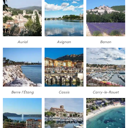
Auriol
Avignon
Banon
Berre l’Étang
Cassis
Carry-le-Rouet