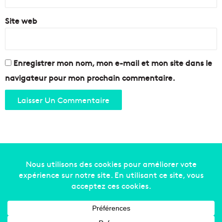
c
s
e
Site web
m
b
r
e
e
Enregistrer mon nom, mon e-mail et mon site dans le
n
navigateur pour mon prochain commentaire.
P
r
o
v
e
n
c
e
?
Copyright © 2014-2022
Made in Marseille
. Tous droits
réservés -
mentions légales
-
nous contacter
-
qui
sommes-nous
-
annonceurs