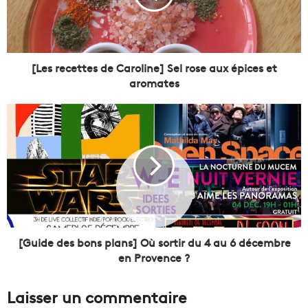
e
c
e
t
t
[Les recettes de Caroline] Sel rose aux épices et
e
aromates
s
d
[
e
G
C
u
a
i
r
d
o
e
l
d
i
e
n
s
e
b
[Guide des bons plans] Où sortir du 4 au 6 décembre
]
o
en Provence ?
S
n
e
s
Laisser un commentaire
l
p