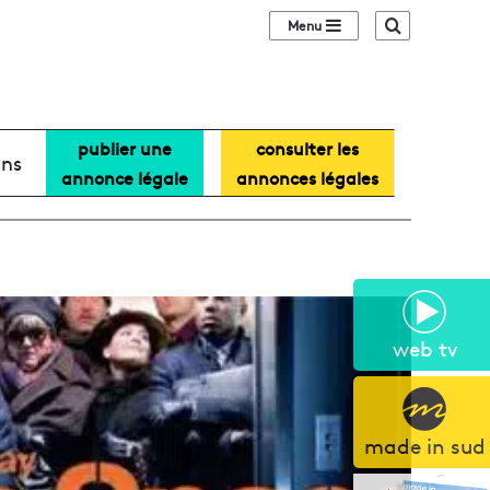
Sidebar (barre lat
Recherche
publier une
consulter les
ans
annonce légale
annonces légales
web tv
made in sud