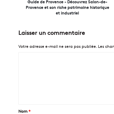
o
Guide de Provence - Découvrez Salon-de-
v
Provence et son riche patrimoine historique
e
et industriel
n
c
e
Laisser un commentaire
-
D
é
Votre adresse e-mail ne sera pas publiée.
Les cham
c
o
C
u
o
v
r
m
e
m
z
S
e
a
n
l
t
o
n
a
Nom
*
-