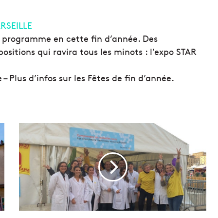
ARSEILLE
li programme en cette fin d’année. Des
positions qui ravira tous les minots : l’expo STAR
 – Plus d’infos sur les Fêtes de fin d’année.
[
I
n
t
e
r
v
i
e