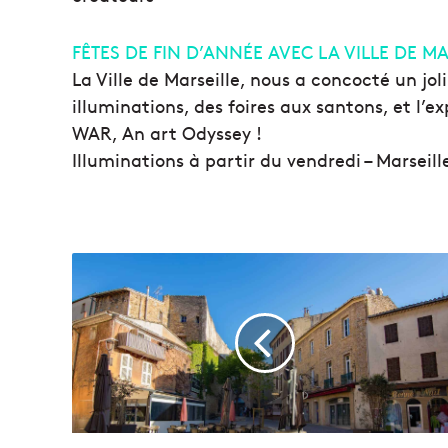
FÊTES DE FIN D’ANNÉE AVEC LA VILLE DE M
La Ville de Marseille, nous a concocté un jo
illuminations, des foires aux santons, et l’ex
WAR, An art Odyssey !
Illuminations à partir du vendredi – Marseille
G
u
i
d
e
d
e
P
r