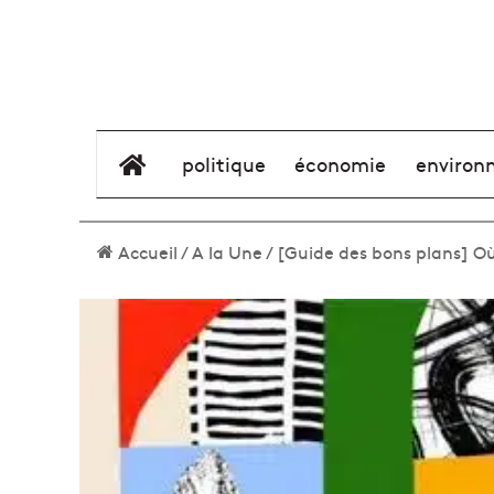
élément de menu
politique
économie
environ
Accueil
/
A la Une
/
[Guide des bons plans] Où