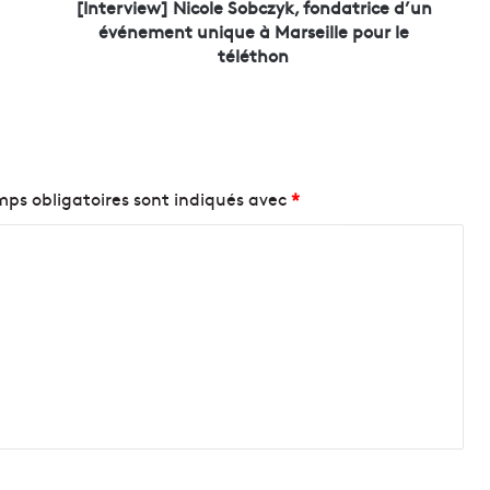
w
[Interview] Nicole Sobczyk, fondatrice d’un
]
événement unique à Marseille pour le
N
téléthon
i
c
o
l
e
S
ps obligatoires sont indiqués avec
*
o
b
c
z
y
k
,
f
o
n
d
a
t