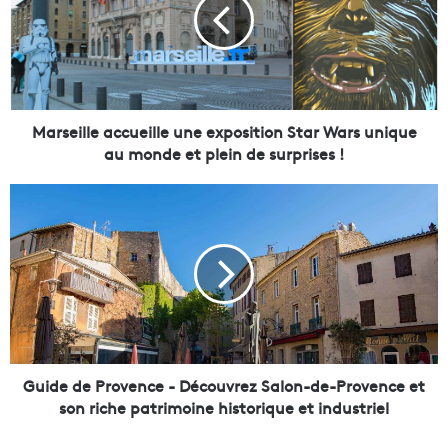
s
e
i
l
l
e
a
Marseille accueille une exposition Star Wars unique
c
au monde et plein de surprises !
c
u
G
e
u
i
i
l
d
l
e
e
d
u
e
n
P
e
r
e
o
Guide de Provence - Découvrez Salon-de-Provence et
x
v
son riche patrimoine historique et industriel
p
e
o
n