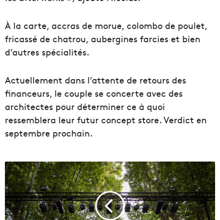
À la carte, accras de morue, colombo de poulet,
fricassé de chatrou, aubergines farcies et bien
d’autres spécialités.
Actuellement dans l’attente de retours des
financeurs, le couple se concerte avec des
architectes pour déterminer ce à quoi
ressemblera leur futur concept store. Verdict en
septembre prochain.
N
o
t
r
e
s