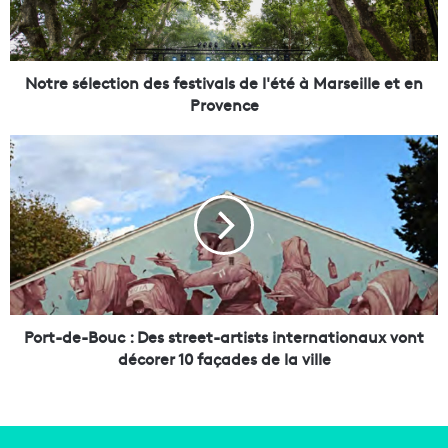
é
l
e
c
Notre sélection des festivals de l'été à Marseille et en
t
Provence
i
o
P
n
o
d
r
e
t
s
-
f
d
e
e
s
-
t
B
i
o
Port-de-Bouc : Des street-artists internationaux vont
v
u
décorer 10 façades de la ville
a
c
l
:
s
D
d
e