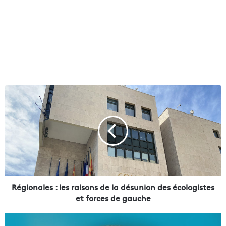
R
é
g
i
o
n
a
l
e
s
Régionales : les raisons de la désunion des écologistes
:
et forces de gauche
l
e
I