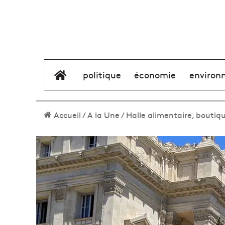
élément de menu
politique
économie
environ
Accueil
/
A la Une
/
Halle alimentaire, boutiq