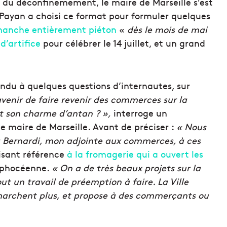
er du déconfinemement, le maire de Marseille s’est
 Payan a choisi ce format pour formuler quelques
manche entièrement piéton
«
dès le mois de mai
d’artifice
pour célébrer le 14 juillet, et un grand
du à quelques questions d’internautes, sur
avenir de faire revenir des commerces sur la
et son charme d’antan ? »,
interroge un
le maire de Marseille. Avant de préciser :
« Nous
a Bernardi, mon adjointe aux commerces, à ces
aisant référence
à la fromagerie qui a ouvert les
é phocéenne.
« On a de très beaux projets sur la
ut un travail de préemption à faire. La Ville
archent plus, et propose à des commerçants ou