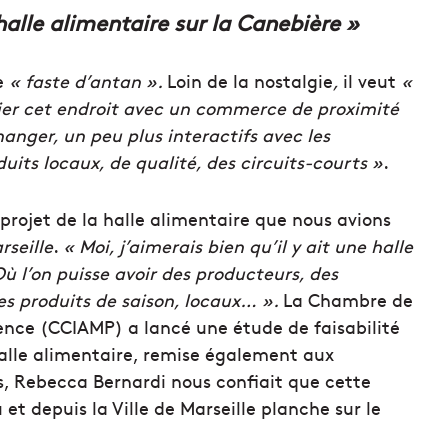
 halle alimentaire sur la Canebière »
le
« faste d’antan ».
Loin de la nostalgie
,
il veut
«
ier cet endroit avec un commerce de proximité
hanger, un peu plus interactifs avec les
duits locaux, de qualité, des circuits-courts »
.
e projet de la halle alimentaire que nous avions
rseille
.
« Moi, j’aimerais bien qu’il y ait une halle
ù l’on puisse avoir des producteurs, des
s produits de saison, locaux… ».
L
a Chambre de
ence
(
CCIAMP
) a
lancé une étude de faisabilité
halle alimentaire, remise également aux
s, Rebecca Bernardi nous confiait que cette
et depuis la Ville de Marseille planche sur le