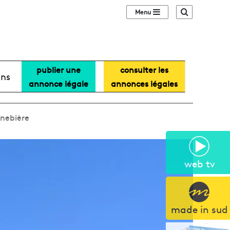
Sidebar (barre lat
Recherche
publier une
consulter les
ans
annonce légale
annonces légales
anebière
web tv
made in sud