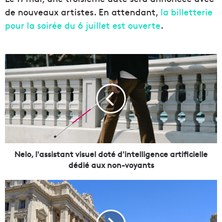
de nouveaux artistes. En attendant,
la billetterie
pour la soirée du 6 juillet est ouverte
.
N
e
l
o
,
l
'
a
s
s
Nelo, l'assistant visuel doté d'intelligence artificielle
i
dédié aux non-voyants
s
t
H
a
a
n
l
t
l