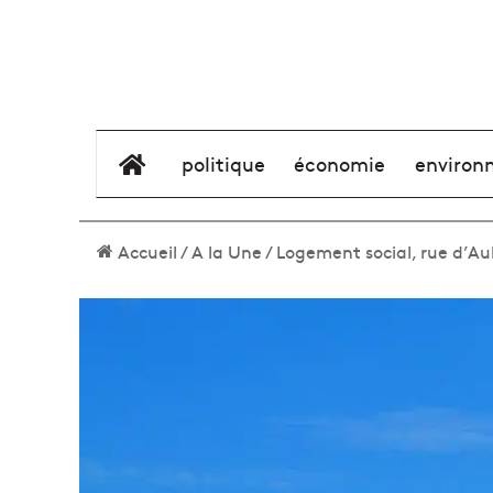
élément de menu
politique
économie
environ
Accueil
/
A la Une
/
Logement social, rue d’A