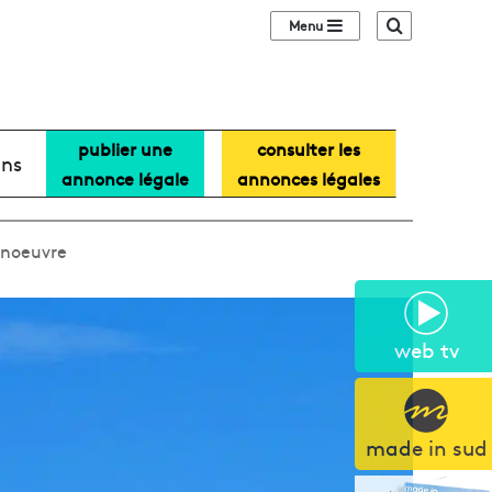
Sidebar (barre lat
Recherche
publier une
consulter les
ans
annonce légale
annonces légales
anoeuvre
web tv
made in sud