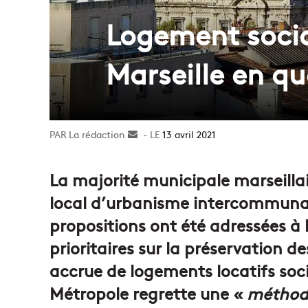
Logement socia
Marseille en q
La rédaction
Envoyer
13 avril 2021
un
courriel
La majorité municipale marseilla
local d’urbanisme intercommunal a
propositions ont été adressées à 
prioritaires sur la préservation de
accrue de logements locatifs soc
Métropole regrette une «
méthode