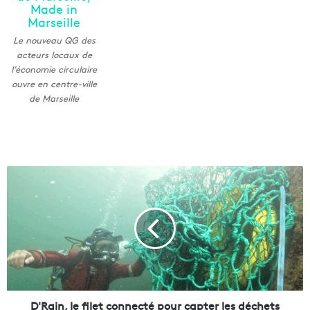
Le nouveau QG des
acteurs locaux de
l’économie circulaire
ouvre en centre-ville
de Marseille
D
'
R
a
i
n
,
l
e
f
D'Rain, le filet connecté pour capter les déchets