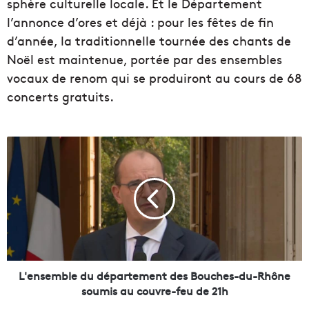
sphère culturelle locale. Et le Département
l’annonce d’ores et déjà : pour les fêtes de fin
d’année, la traditionnelle tournée des chants de
Noël est maintenue, portée par des ensembles
vocaux de renom qui se produiront au cours de 68
concerts gratuits.
L
'
e
n
s
e
m
b
l
e
L'ensemble du département des Bouches-du-Rhône
d
soumis au couvre-feu de 21h
u