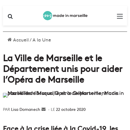
Rechercher
Me
Accueil
/
A la Une
La Ville de Marseille et le
Département unis pour aider
l’Opéra de Marseille
Lisa Domanech
Envoyer
22 octobre 2020
un
courriel
Face à la crise liée à la Covid-19, les