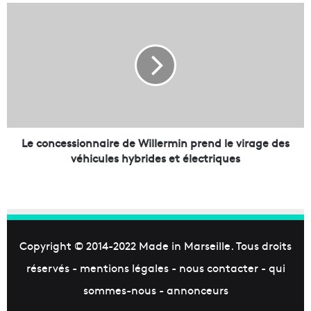
d
L
é
e
p
c
a
o
r
n
t
c
e
e
m
s
e
s
n
i
Le concessionnaire de Willermin prend le virage des
t
o
véhicules hybrides et électriques
d
n
e
n
s
a
B
i
o
r
u
e
Copyright © 2014-2022
Made in Marseille
. Tous droits
c
d
réservés -
mentions légales
-
nous contacter
-
qui
h
e
e
W
sommes-nous
-
annonceurs
s
i