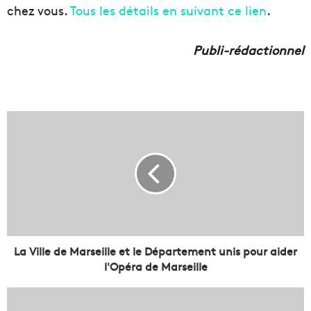
chez vous.
Tous les détails en suivant ce lien
.
Publi-rédactionnel
L
a
V
i
l
l
e
d
e
M
La Ville de Marseille et le Département unis pour aider
a
l'Opéra de Marseille
r
s
L
e
e