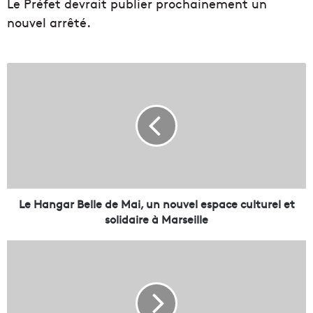
Le Préfet devrait publier prochainement un
nouvel arrêté.
L
e
H
a
n
g
a
r
B
e
Le Hangar Belle de Mai, un nouvel espace culturel et
l
solidaire à Marseille
l
e
L
d
a
e
V
M
i
a
l