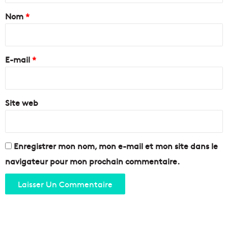
e
l
a
Nom
*
n
e
t
é
i
e
c
r
ff
o
e
i
E-mail
*
l
c
o
*
a
p
c
o
e
Site web
u
»
r
c
b
o
o
n
i
Enregistrer mon nom, mon e-mail et mon site dans le
t
r
navigateur pour mon prochain commentaire.
r
e
e
e
A
t
l
m
z
a
h
n