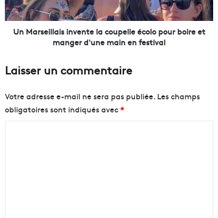
a
i
i
l
s
l
Un Marseillais invente la coupelle écolo pour boire et
e
a
manger d'une main en festival
a
i
n
s
Laisser un commentaire
n
i
o
n
n
v
Votre adresse e-mail ne sera pas publiée.
Les champs
c
e
obligatoires sont indiqués avec
*
e
n
u
t
C
n
e
«
l
o
t
a
m
r
c
m
a
o
i
u
e
t
p
n
e
e
m
l
t