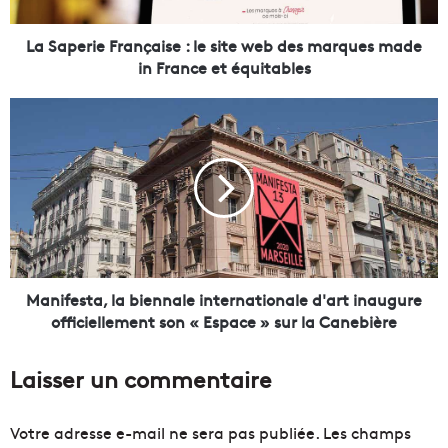
i
e
F
La Saperie Française : le site web des marques made
r
in France et équitables
a
n
M
ç
a
a
n
i
i
s
f
e
e
:
s
l
t
e
a
s
,
Manifesta, la biennale internationale d'art inaugure
i
l
officiellement son « Espace » sur la Canebière
t
a
e
b
Laisser un commentaire
w
i
e
e
b
n
Votre adresse e-mail ne sera pas publiée.
Les champs
d
n