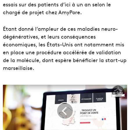
essais sur des patients d’ici à un an selon le
chargé de projet chez AmyPore.
Étant donné l’ampleur de ces maladies neuro-
dégénératives, et leurs conséquences
économiques, les États-Unis ont notamment mis
en place une procédure accélérée de validation
de la molécule, dont espère bénéficier la start-up
marseillaise.
L
a
S
a
p
e
r