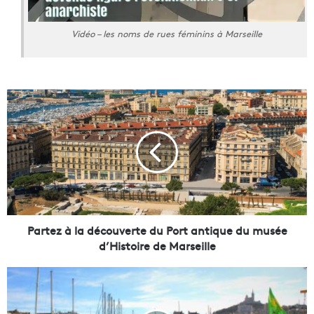
Vidéo – les noms de rues féminins à Marseille
P
a
r
t
e
z
à
l
a
d
Partez à la découverte du Port antique du musée
é
d’Histoire de Marseille
c
o
G
u
r
v
a