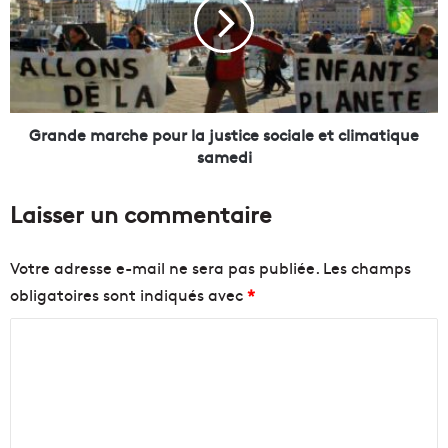
e
n
r
d
t
e
e
m
d
a
u
r
P
c
Grande marche pour la justice sociale et climatique
o
h
samedi
r
e
t
p
Laisser un commentaire
a
o
n
u
t
r
Votre adresse e-mail ne sera pas publiée.
Les champs
i
l
obligatoires sont indiqués avec
*
q
a
u
j
C
e
u
d
s
o
u
t
m
m
i
m
u
c
s
e