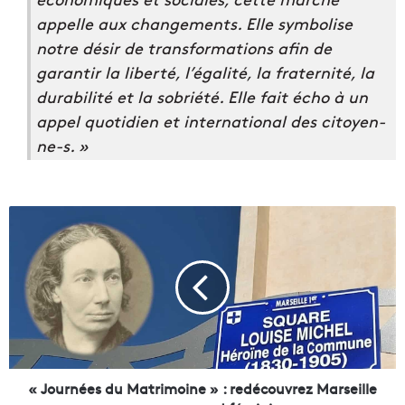
appelle aux changements. Elle symbolise
notre désir de transformations afin de
garantir la liberté, l’égalité, la fraternité, la
durabilité et la sobriété. Elle fait écho à un
appel quotidien et international des citoyen-
ne-s. »
«
J
o
u
r
n
é
e
s
d
« Journées du Matrimoine » : redécouvrez Marseille