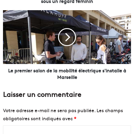
u
sous un regard féminin
M
a
L
t
e
r
p
i
r
m
e
o
m
i
i
n
e
e
r
»
s
Le premier salon de la mobilité électrique s'installe à
:
a
Marseille
r
l
e
o
Laisser un commentaire
d
n
é
d
c
e
Votre adresse e-mail ne sera pas publiée.
Les champs
o
l
obligatoires sont indiqués avec
*
u
a
v
m
C
r
o