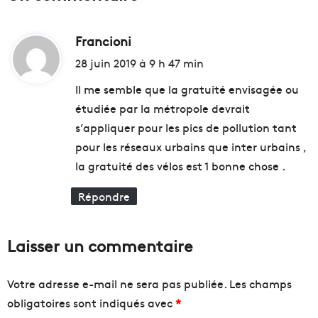
j
x
o
p
u
Francioni
d
o
r
s
i
28 juin 2019 à 9 h 47 min
l
i
t
a
t
Il me semble que la gratuité envisagée ou
q
i
étudiée par la métropole devrait
u
o
:
s’appliquer pour les pics de pollution tant
a
n
l
i
pour les réseaux urbains que inter urbains ,
i
m
la gratuité des vélos est 1 bonne chose .
t
m
é
e
Répondre
d
r
e
s
s
i
Laisser un commentaire
e
v
a
e
u
"
Votre adresse e-mail ne sera pas publiée.
Les champs
x
S
obligatoires sont indiqués avec
*
d
a