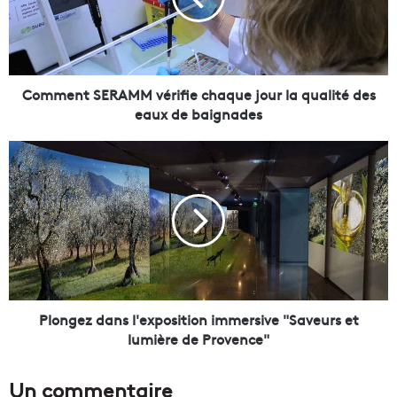
n
t
S
E
R
Comment SERAMM vérifie chaque jour la qualité des
A
eaux de baignades
M
M
P
v
l
é
o
r
n
i
g
f
e
i
z
e
d
c
a
h
n
Plongez dans l'exposition immersive "Saveurs et
a
s
lumière de Provence"
q
l
u
'
Un commentaire
e
e