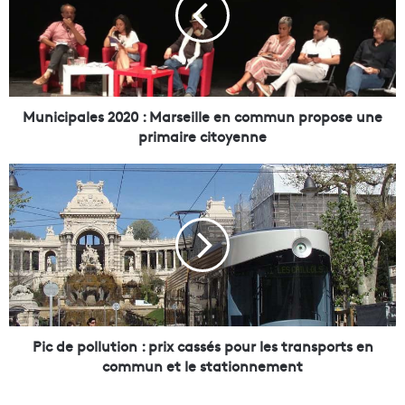
i
c
i
p
a
l
e
Municipales 2020 : Marseille en commun propose une
s
primaire citoyenne
2
0
P
2
i
0
c
d
:
e
M
p
a
o
r
l
s
l
e
u
Pic de pollution : prix cassés pour les transports en
i
t
commun et le stationnement
l
i
l
o