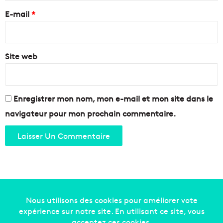
e
E-mail
*
*
Site web
Enregistrer mon nom, mon e-mail et mon site dans le
navigateur pour mon prochain commentaire.
Copyright © 2014-2022
Made in Marseille
. Tous droits