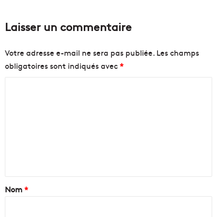
Laisser un commentaire
Votre adresse e-mail ne sera pas publiée.
Les champs
obligatoires sont indiqués avec
*
C
o
m
m
e
n
t
a
Nom
*
i
r