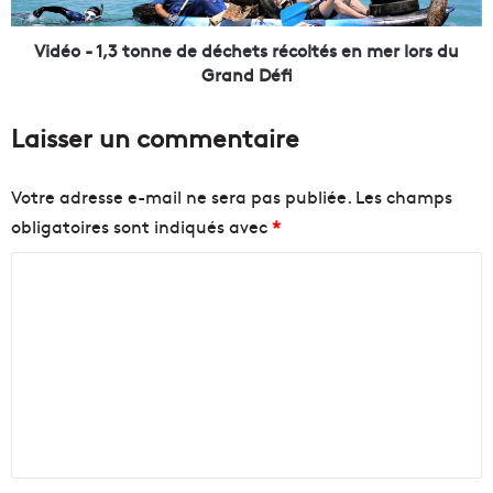
,
u
3
e
t
Vidéo - 1,3 tonne de déchets récoltés en mer lors du
p
o
Grand Défi
o
n
u
n
Laisser un commentaire
r
e
l
d
a
e
Votre adresse e-mail ne sera pas publiée.
Les champs
p
d
obligatoires sont indiqués avec
*
r
é
e
c
C
m
h
i
e
o
è
t
m
r
s
m
e
r
F
é
e
a
c
n
s
o
h
l
t
i
t