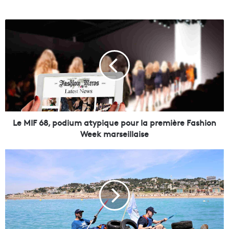
L
e
M
I
F
6
8
,
p
o
Le MIF 68, podium atypique pour la première Fashion
d
Week marseillaise
i
u
V
m
i
a
d
t
é
y
o
p
-
i
1
q